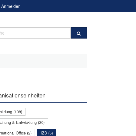
Anmelden
e
nisationseinheiten
bildung (108)
schung & Entwicklung (20)
rnational Office (2)
IZB (5)