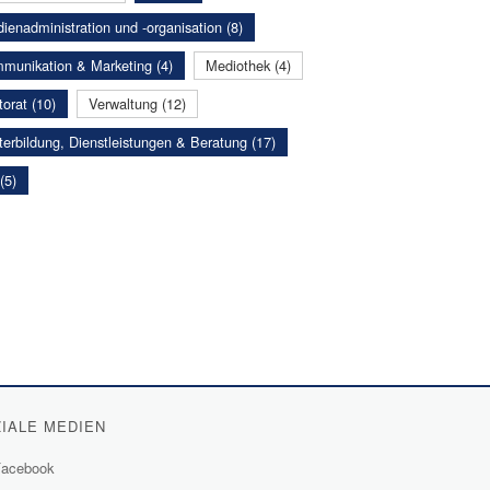
ienadministration und -organisation (8)
munikation & Marketing (4)
Mediothek (4)
orat (10)
Verwaltung (12)
terbildung, Dienstleistungen & Beratung (17)
(5)
IALE MEDIEN
acebook
(External