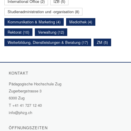
International Office (2)
IZB (5)
Studienadministration und -organisation (8)
Kommunikation & Marketing (4)
Mediothek (4)
Rektorat (10)
Verwaltung (12)
Weiterbildung, Dienstleistungen & Beratung (17)
ZM (5)
KONTAKT
Pädagogische Hochschule Zug
Zugerbergstrasse 3
6300 Zug
T
+41 41 727 12 40
info@phzg.ch
ÖFFNUNGSZEITEN