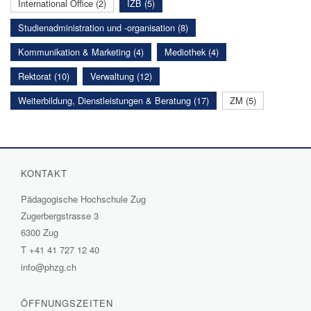
International Office (2)
IZB (5)
Studienadministration und -organisation (8)
Kommunikation & Marketing (4)
Mediothek (4)
Rektorat (10)
Verwaltung (12)
Weiterbildung, Dienstleistungen & Beratung (17)
ZM (5)
KONTAKT
Pädagogische Hochschule Zug
Zugerbergstrasse 3
6300 Zug
T
+41 41 727 12 40
info@phzg.ch
ÖFFNUNGSZEITEN