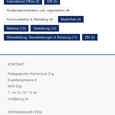
International Office (2)
IZB (5)
Studienadministration und -organisation (8)
Kommunikation & Marketing (4)
Mediothek (4)
Rektorat (10)
Verwaltung (12)
Weiterbildung, Dienstleistungen & Beratung (17)
ZM (5)
KONTAKT
Pädagogische Hochschule Zug
Zugerbergstrasse 3
6300 Zug
T
+41 41 727 12 40
info@phzg.ch
ÖFFNUNGSZEITEN