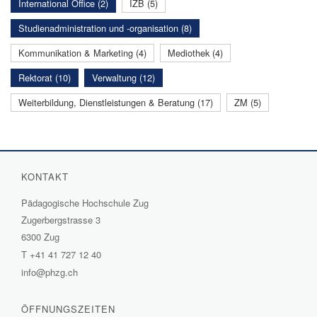
International Office (2)
IZB (5)
Studienadministration und -organisation (8)
Kommunikation & Marketing (4)
Mediothek (4)
Rektorat (10)
Verwaltung (12)
Weiterbildung, Dienstleistungen & Beratung (17)
ZM (5)
KONTAKT
Pädagogische Hochschule Zug
Zugerbergstrasse 3
6300 Zug
T
+41 41 727 12 40
info@phzg.ch
ÖFFNUNGSZEITEN