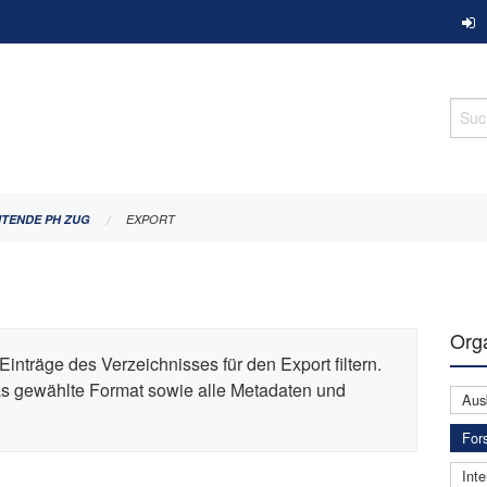
Such
ITENDE PH ZUG
EXPORT
Orga
Einträge des Verzeichnisses für den Export filtern.
das gewählte Format sowie alle Metadaten und
Aus
For
Inte