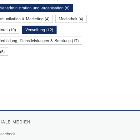
ienadministration und -organisation (8)
munikation & Marketing (4)
Mediothek (4)
orat (10)
Verwaltung (12)
terbildung, Dienstleistungen & Beratung (17)
(5)
IALE MEDIEN
acebook
(External