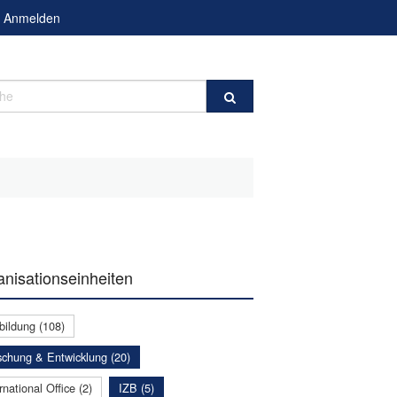
Anmelden
e
nisationseinheiten
bildung (108)
schung & Entwicklung (20)
rnational Office (2)
IZB (5)