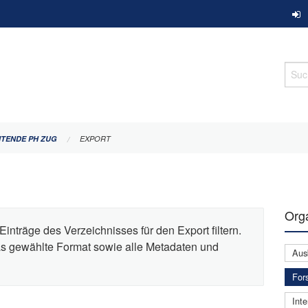
Such
ITENDE PH ZUG
EXPORT
Orga
Einträge des Verzeichnisses für den Export filtern.
das gewählte Format sowie alle Metadaten und
Aus
For
Inte