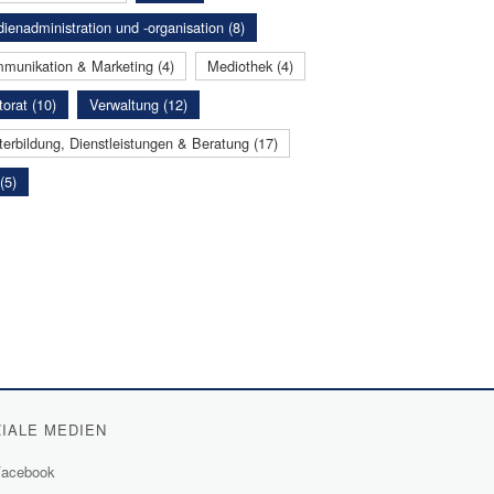
ienadministration und -organisation (8)
munikation & Marketing (4)
Mediothek (4)
orat (10)
Verwaltung (12)
terbildung, Dienstleistungen & Beratung (17)
(5)
IALE MEDIEN
acebook
(External