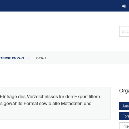
Such
ITENDE PH ZUG
EXPORT
Orga
Einträge des Verzeichnisses für den Export filtern.
das gewählte Format sowie alle Metadaten und
Aus
For
Inte