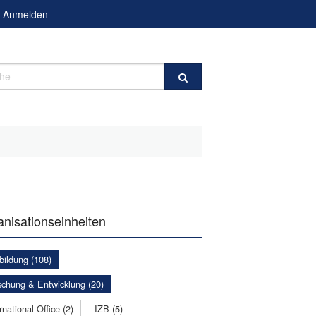
Anmelden
e
nisationseinheiten
bildung (108)
schung & Entwicklung (20)
rnational Office (2)
IZB (5)