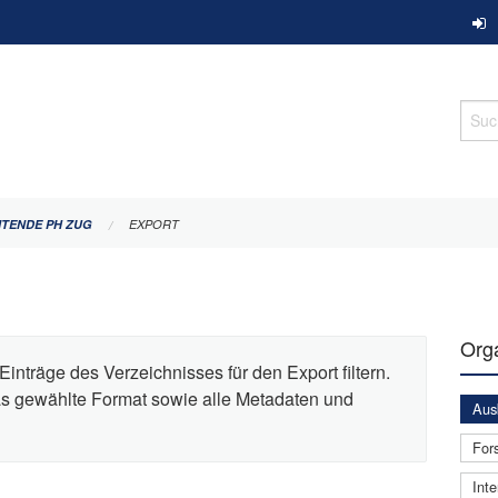
Such
ITENDE PH ZUG
EXPORT
Orga
Einträge des Verzeichnisses für den Export filtern.
das gewählte Format sowie alle Metadaten und
Aus
For
Inte