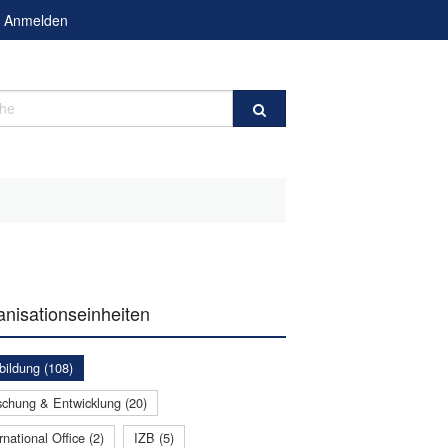
Anmelden
e
nisationseinheiten
bildung (108)
schung & Entwicklung (20)
rnational Office (2)
IZB (5)