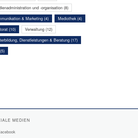
ienadministration und -organisation (8)
munikation & Marketing (4)
Mediothek (4)
orat (10)
Verwaltung (12)
terbildung, Dienstleistungen & Beratung (17)
(5)
IALE MEDIEN
acebook
(External