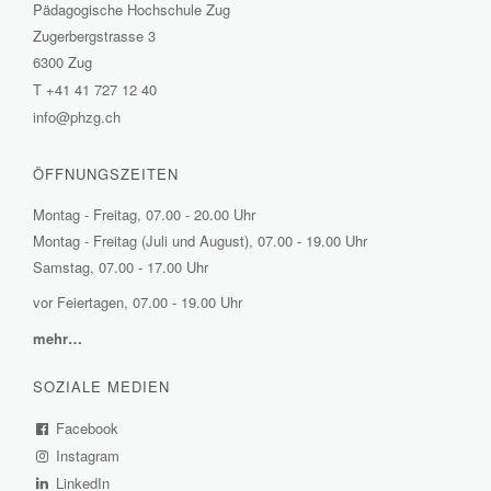
Pädagogische Hochschule Zug
Zugerbergstrasse 3
6300 Zug
T
+41 41 727 12 40
info@phzg.ch
ÖFFNUNGSZEITEN
Montag - Freitag, 07.00 - 20.00 Uhr
Montag - Freitag (Juli und August), 07.00 - 19.00 Uhr
Samstag, 07.00 - 17.00 Uhr
vor Feiertagen, 07.00 - 19.00 Uhr
mehr…
(External
Link)
SOZIALE MEDIEN
Facebook
(External
Instagram
Link)
(External
LinkedIn
(External
Link)